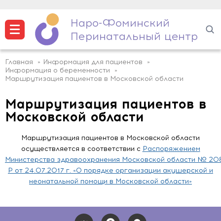
Наро-Фоминский
Перинатальный центр
НАЗАД
НАЗАД
НАЗАД
НАЗАД
НАЗАД
Главная
»
Информация для пациентов
»
Информация о беременности
»
Маршрутизация пациентов в Московской области
Наши преимущества
Мягкие роды
Контракт на роды с врачом
Детская реабилитация
Записаться к репродуктологу
Запись на прием
Маршрутизация пациентов в
Центр вспомогательных
СМИ о нас
Родзалы
Проект «Роды без границ»
Послеродовая реабилитация
репродуктивных технологий
Московской области
Ф.И.О.
Запись на прием
Новости
Акции
ЭКО
Контракт на роды с акушеркой
Школа осознанного родительства
Маршрутизация пациентов в Московской области
осуществляется в соответствии с
Распоряжением
Телефон
Email
Министерства здравоохранения Московской области № 20
Ф.И.О.
Руководство
Плановое кесарево сечение
ИКСИ
Налоговый вычет
Информация о беременности
Р от 24.07.2017 г. «О порядке организации акушерской и
неонатальной помощи в Московской области»
Искусственная инсеминация (спермой
Порядок предоставления платных
Служба заботы о пациентах
Роды по ОМС
Экскурсии
Место фактического проживания
партнера или донора)
услуг
Телефон
Email
Программа переноса
Медицинский туризм
Партнерские роды
Палаты повышенной комфортности
Важно знать
криоконсервированных эмбрионов