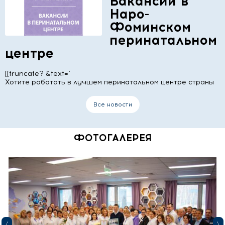
Вакансии в
мамах и малышах. Желаю всему
Наро-
коллективу крепкого здоровья,
К сожалению, не знаю фамилий всех
Фоминском
благополучия и благодарных
специалистов, которые были со мной
перинатальном
пациентов. Благодаря вам
в тот момент, — но от всей души хочу
центре
воспоминания о рождении моего
поблагодарить каждого за высокий
ребенка останутся теплыми и
профессионализм, чуткое отношение
[[truncate? &text=`
счастливыми на всю жизнь!
и, самое главное, за то, что моя
Хотите работать в лучшем перинатальном центре страны
доченька сейчас со мной.
Отдельная огромная благодарность
Все новости
команде детских врачей: они
среагировали моментально и сразу
ФОТОГАЛЕРЕЯ
оказали дочке всю необходимую
первую помощь.
Очень впечатлил уход в
операционном отделении —
чувствовалось, что каждый
сотрудник прекрасно знает своё