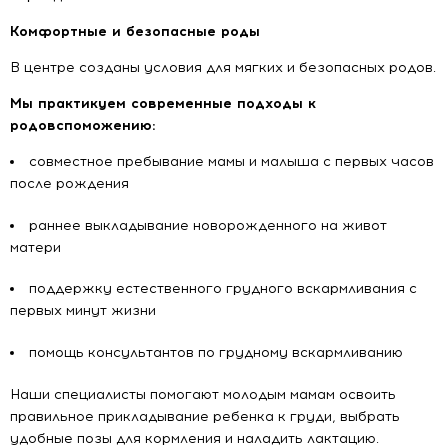
Комфортные и безопасные роды
Запись на прием
В центре созданы условия для мягких и безопасных родов.
Мы практикуем современные подходы к
Ф.И.О.
родовспоможению:
Запись на прием
совместное пребывание мамы и малыша с первых часов
Телефон
Email
после рождения
Ф.И.О.
раннее выкладывание новорожденного на живот
матери
Место фактического проживания
Телефон
Email
поддержку естественного грудного вскармливания с
первых минут жизни
Регион регистрации
Возраст
помощь консультантов по грудному вскармливанию
Наши специалисты помогают молодым мамам освоить
Регион получения полиса ОМС
Я ознакомлен(а) и согласен(а) с
Политикой в отношении
правильное прикладывание ребенка к груди, выбрать
обработки персональных данных
и с
Правилами пользования
сайтом
удобные позы для кормления и наладить лактацию.