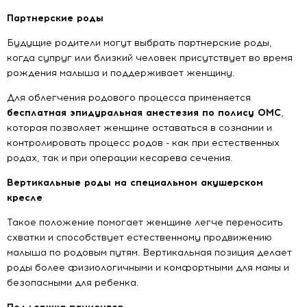
Партнерские роды
Я ознакомлен(а) и согласен(а) с
Политикой в отношении
обработки персональных данных
и с
Правилами пользования
ОТПРАВИТЬ
сайтом
Будущие родители могут выбрать партнерские роды,
Я согласен на обработку персональных данных
когда супруг или близкий человек присутствует во время
рождения малыша и поддерживает женщину.
ОТПРАВИТЬ
Для облегчения родового процесса применяется
бесплатная эпидуральная анестезия по полису ОМС
,
которая позволяет женщине оставаться в сознании и
контролировать процесс родов - как при естественных
родах, так и при операции кесарева сечения.
Вертикальные роды на специальном акушерском
кресле
Такое положение помогает женщине легче переносить
схватки и способствует естественному продвижению
малыша по родовым путям. Вертикальная позиция делает
роды более физиологичными и комфортными для мамы и
безопасными для ребенка.