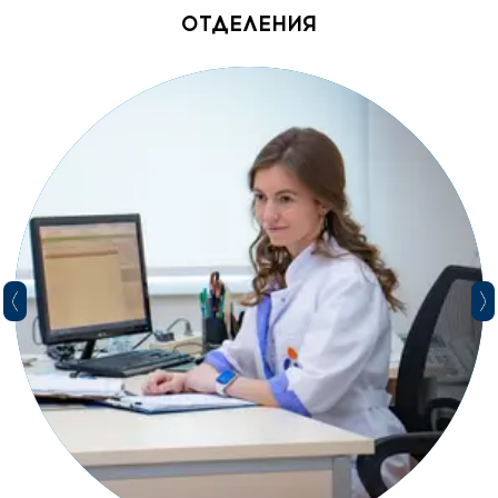
ОТДЕЛЕНИЯ
Нормативные документы
Роды по контракту
Прайс лист
Информация об аборте
Криоконсервация эмбрионов и ооцитов
Сумка в перинатальный центр: что
Родовые палаты отделения мягких
Вакансии
Наши аптеки
взять с собой?
родов
История
Договор публичной оферты
Вертикальные роды
Популярные услуги
Палаты повышенной комфортности
Услуги
отделения реанимации
Отзывы
Контакты