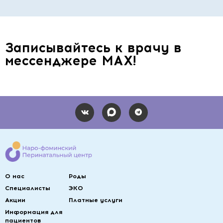
сайтом
Я ознакомлен(а) и согласен(а) с
Политикой в отношении
обработки персональных данных
и с
Правилами пользования
ОТПРАВИТЬ
сайтом
Записывайтесь к врачу в
Я согласен на обработку персональных данных
мессенджере МАХ!
ОТПРАВИТЬ
О нас
Роды
Специалисты
ЭКО
Акции
Платные услуги
Информация для
пациентов