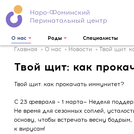
Наро-Фоминский
Перинатальный центр
О нас
Роды
Специалисты
НАЗАД
НАЗАД
НАЗАД
НАЗАД
НАЗАД
Главная
»
О нас
»
Новости
»
Твой щит: 
Наши преимущества
Мягкие роды
Контракт на роды с врачом
Детская реабилитация
Записаться к репродуктологу
Твой щит: как прока
СМИ о нас
Родзалы
Центр вспомогательных репродуктивных
Проект «Роды без границ»
Послеродовая реабилитация
Твой щит: как прокачать иммунитет?
Новости
Акции
ЭКО
Контракт на роды с акушеркой
Школа осознанного родительства
С 23 февраля – 1 марта— Неделя подде
Не время для сезонных соплей, усталост
Руководство
Плановое кесарево сечение
ИКСИ
Налоговый вычет
Информация о беременности
основу, чтобы встречать весну бодрым
Искусственная инсеминация (спермой п
к вирусам!
Служба заботы о пациентах
Роды по ОМС
Порядок предоставления платных услуг
Экскурсии
донора)