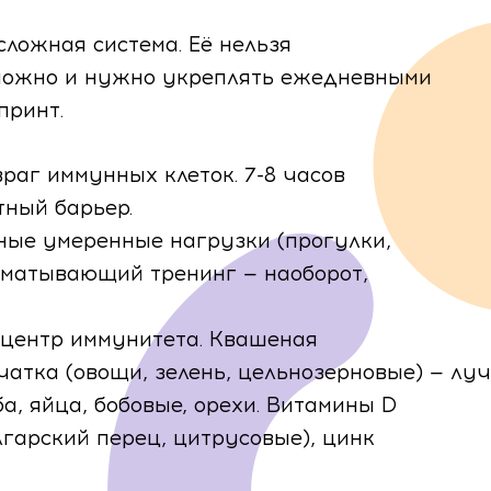
нных
сложная система. Её нельзя
о можно и нужно укреплять ежедневными
принт.
Запись на прием
 с собой?
раг иммунных клеток. 7-8 часов
тный барьер.
Ф.И.О.
ные умеренные нагрузки (прогулки,
Запись на прием
ления
изматывающий тренинг — наоборот,
Телефон
Email
Ф.И.О.
 центр иммунитета. Квашеная
чатка (овощи, зелень, цельнозерновые) — лу
а, яйца, бобовые, орехи. Витамины D
Место фактического проживания
Телефон
Email
лгарский перец, цитрусовые), цинк