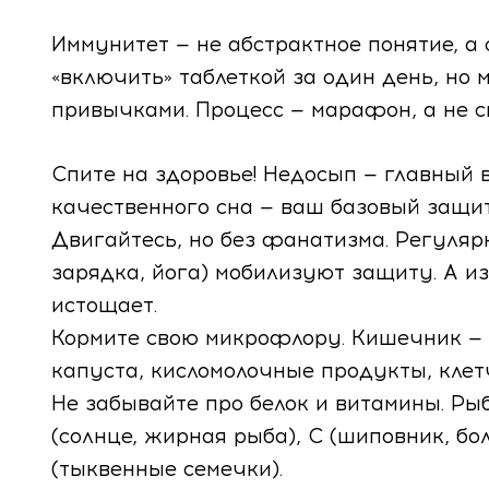
Программа переноса криоконсервирова
Медицинский туризм
Партнерские роды
Палаты повышенной комфортности
Важно знать
Иммунитет — не абстрактное понятие, а 
эмбрионов
«включить» таблеткой за один день, н
Нормативные документы
Роды по контракту
Прайс лист
Информация об аборте
Криоконсервация эмбрионов и ооцитов
привычками. Процесс — марафон, а не с
Вакансии
Сумка в перинатальный центр: что взять
Родовые палаты отделения мягких родов
Наши аптеки
Спите на здоровье! Недосып — главный в
качественного сна — ваш базовый защи
История
Договор публичной оферты
Вертикальные роды
Популярные услуги
Двигайтесь, но без фанатизма. Регуляр
Палаты повышенной комфортности отде
зарядка, йога) мобилизуют защиту. А 
Услуги
реанимации
истощает.
Кормите свою микрофлору. Кишечник —
Отзывы
капуста, кисломолочные продукты, клет
Контакты
Не забывайте про белок и витамины. Рыб
(солнце, жирная рыба), C (шиповник, бо
(тыквенные семечки).