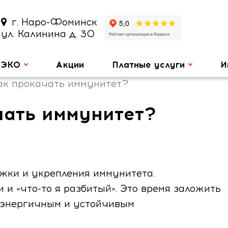
г. Наро-Фоминск
ул. Калинина д. 30
ЭКО
Акции
Платные услуги
И
как прокачать иммунитет?
чать иммунитет?
 технологий
ржки и укрепления иммунитета.
и и «что-то я разбитый». Это время заложить
, энергичным и устойчивым
артнера или