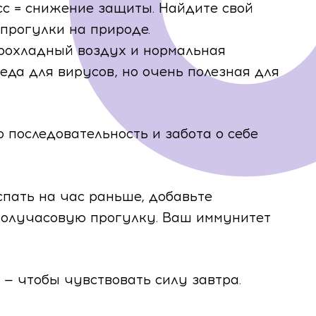
Регион регистрации
сс = снижение защиты. Найдите свой
Возраст
 прогулки на природе.
рохладный воздух и нормальная
Регион получения полиса ОМС
да для вирусов, но очень полезная для
Я ознакомлен(а) и согласен(а) с
Политикой в
отношении обработки персональных данных
и
с
Правилами пользования сайтом
Я ознакомлен(а) и согласен(а) с
Политикой в
о последовательность и забота о себе
отношении обработки персональных данных
и
ОТПРАВИТЬ
с
Правилами пользования сайтом
Я согласен на обработку персональных данных
 спать на час раньше, добавьте
ОТПРАВИТЬ
получасовую прогулку. Ваш иммунитет
 — чтобы чувствовать силу завтра.