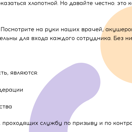
оказаться хлопотной. Но давайте честно: это 
нных
. Посмотрите на руки наших врачей, акушерок
ельны для входа каждого сотрудника. Без ни
 с собой?
ь, являются:
ления
дерации
Запись на прием
нства
Ф.И.О.
 проходящих службу по призыву и по контра
Запись на прием