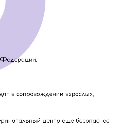
 Федерации.
дят в сопровождении взрослых,
еринатальный центр еще безопаснее!