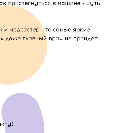
как пристегнуться в машине - чуть
 и медсестер - те самые яркие
х даже главный врач не пройдёт!
кту).