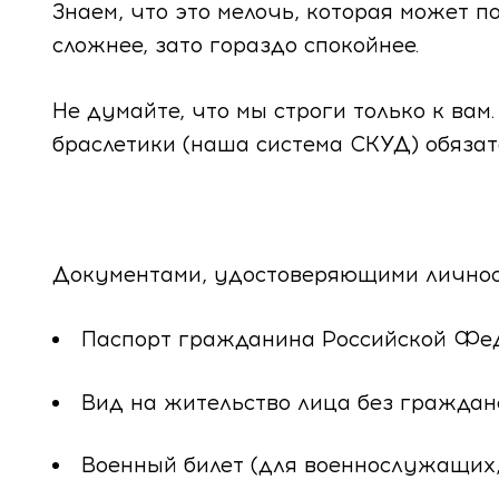
Знаем, что это мелочь, которая может п
Программа переноса криоконсервирова
Медицинский туризм
Партнерские роды
Палаты повышенной комфортности
Важно знать
сложнее, зато гораздо спокойнее.
эмбрионов
Нормативные документы
Роды по контракту
Прайс лист
Информация об аборте
Криоконсервация эмбрионов и ооцитов
Не думайте, что мы строги только к вам
браслетики (наша система СКУД) обязат
Вакансии
Сумка в перинатальный центр: что взять
Родовые палаты отделения мягких родов
Наши аптеки
История
Договор публичной оферты
Вертикальные роды
Популярные услуги
Документами, удостоверяющими личност
Палаты повышенной комфортности отде
Услуги
реанимации
Паспорт гражданина Российской Фе
Отзывы
Вид на жительство лица без гражда
Контакты
Военный билет (для военнослужащих,